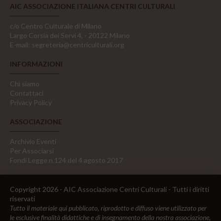
AIC ASSOCIAZIONE ITALIANA CENTRI CULTURALI
c/o Centro Culturale di Milano
Largo Corsia dei Servi 4, - 20122 Milano
E-mail:
segreteria@centriculturali.org
INFORMAZIONI
Chi siamo
Contattaci
Privacy Policy
ASSOCIAZIONE
Archivio Eventi
Per Associarsi
Fondi Legge n.124 del 4 agosto 2017
Copyright 2026 - AIC Associazione Centri Culturali - Tutti i diritti
riservati
Tutto il materiale qui pubblicato, riprodotto e diffuso viene utilizzato per
le esclusive finalità didattiche e di insegnamento della nostra associazione,