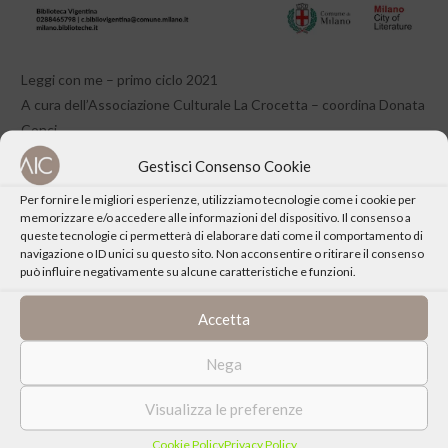
Leggi con me – primo ciclo 2021
A cura dell’Associazione Culturale La Crocetta – coordina Donata
Conci
Gestisci Consenso Cookie
Accedi
alla pagina della Biblioteca Vigentina per partecipare
Per fornire le migliori esperienze, utilizziamo tecnologie come i cookie per
memorizzare e/o accedere alle informazioni del dispositivo. Il consenso a
queste tecnologie ci permetterà di elaborare dati come il comportamento di
navigazione o ID unici su questo sito. Non acconsentire o ritirare il consenso
può influire negativamente su alcune caratteristiche e funzioni.
CONDIVIDI QUESTO EVENTO
Accetta
Nega
Visualizza le preferenze
Cookie Policy
Privacy Policy