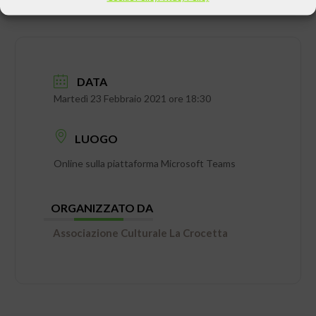
DATA
Martedì 23 Febbraio 2021 ore 18:30
LUOGO
Online sulla piattaforma Microsoft Teams
ORGANIZZATO DA
Associazione Culturale La Crocetta