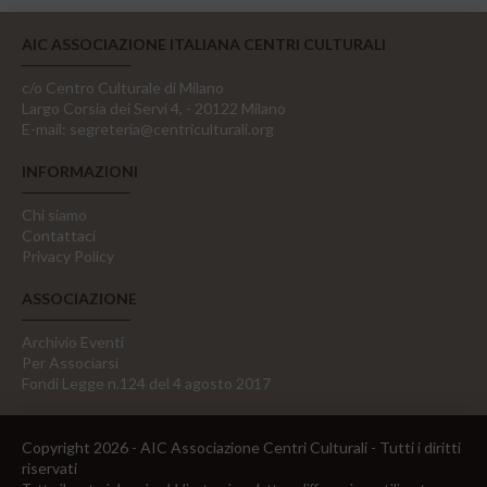
AIC ASSOCIAZIONE ITALIANA CENTRI CULTURALI
c/o Centro Culturale di Milano
Largo Corsia dei Servi 4, - 20122 Milano
E-mail:
segreteria@centriculturali.org
INFORMAZIONI
Chi siamo
Contattaci
Privacy Policy
ASSOCIAZIONE
Archivio Eventi
Per Associarsi
Fondi Legge n.124 del 4 agosto 2017
Copyright 2026 - AIC Associazione Centri Culturali - Tutti i diritti
riservati