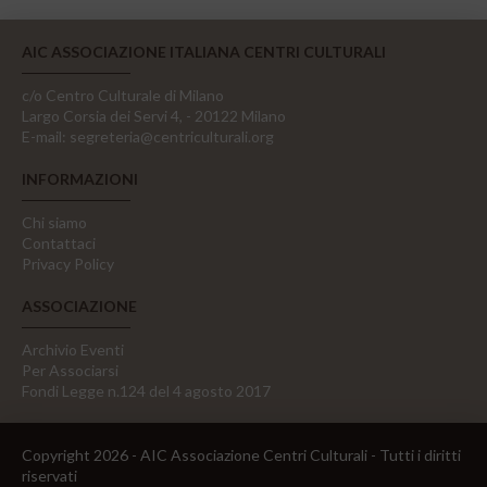
AIC ASSOCIAZIONE ITALIANA CENTRI CULTURALI
c/o Centro Culturale di Milano
Largo Corsia dei Servi 4, - 20122 Milano
E-mail:
segreteria@centriculturali.org
INFORMAZIONI
Chi siamo
Contattaci
Privacy Policy
ASSOCIAZIONE
Archivio Eventi
Per Associarsi
Fondi Legge n.124 del 4 agosto 2017
Copyright 2026 - AIC Associazione Centri Culturali - Tutti i diritti
riservati