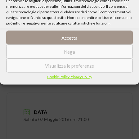
Per fornire le migliori esperienze, utilizziamo tecnologie come i cookie per
memorizzare e/o accedere alle informazioni del dispositivo. Il consenso a
queste tecnologie ci permetterà di elaborare dati come il comportamento di
navigazione o ID unici su questo sito. Non acconsentire o ritirare il consenso
può influire negativamente su alcune caratteristiche e funzioni.
CONDIVIDI QUESTO EVENTO
Accetta
Nega
Visualizza le preferenze
Cookie Policy
Privacy Policy
DATA
Sabato 07 Maggio 2016 ore 21:00