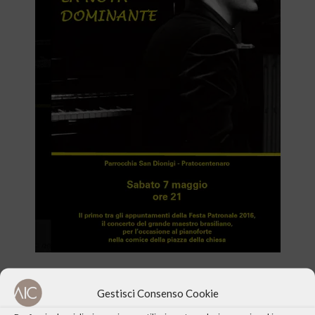
Il Concerto del maestro brasiliano al pianoforte sul sagrato della
Gestisci Consenso Cookie
Chiesa.