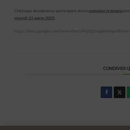
Chiunque desiderasse partecipare dovrà
segnalare la propria
pre
venerdì 21 marzo 2025
.
https://docs.google.com/forms/d/e/1FAIpQLSegkrRvhgoRE
CONDIVIDI 