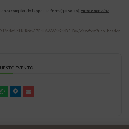
senza compilando l’apposito
form
(qui sotto),
entro e non oltre
hnt7zJ2nrktN4HURrXx37P4LAWW4r94rD5_Dw/viewform?usp=header
QUESTO EVENTO