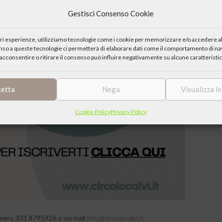
Gestisci Consenso Cookie
iori esperienze, utilizziamo tecnologie come i cookie per memorizzare e/o accedere al
enso a queste tecnologie ci permetterà di elaborare dati come il comportamento di nav
acconsentire o ritirare il consenso può influire negativamente su alcune caratteristic
cetta
Nega
Visualizza l
Cookie Policy
Privacy Policy
umero 331 8795926 o via mail
info@circolocalvi.it