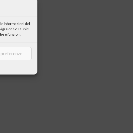
le informazioni del
igazione o ID unici
he e funzioni.
e preferenze