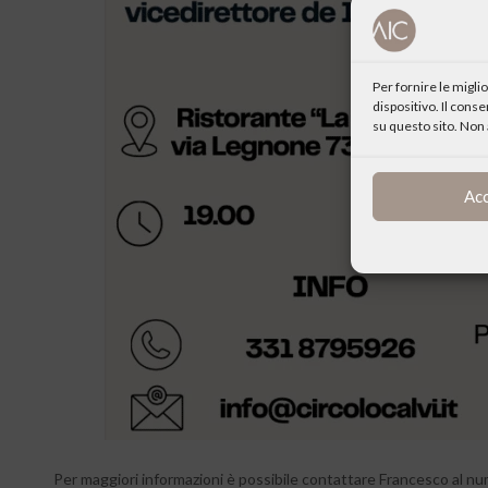
Per fornire le migl
dispositivo. Il cons
su questo sito. Non 
Ac
Per maggiori informazioni è possibile contattare Francesco al n