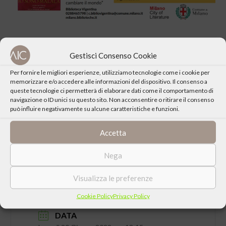
Gestisci Consenso Cookie
Per fornire le migliori esperienze, utilizziamo tecnologie come i cookie per
memorizzare e/o accedere alle informazioni del dispositivo. Il consenso a
CONDIVIDI QUESTO EVENTO
queste tecnologie ci permetterà di elaborare dati come il comportamento di
navigazione o ID unici su questo sito. Non acconsentire o ritirare il consenso
può influire negativamente su alcune caratteristiche e funzioni.
Accetta
Nega
Visualizza le preferenze
Cookie Policy
Privacy Policy
DATA