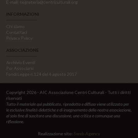
E-mail:
segreteria@centriculturali.org
INFORMAZIONI
Chi siamo
Contattaci
Privacy Policy
ASSOCIAZIONE
Archivio Eventi
Per Associarsi
Fondi Legge n.124 del 4 agosto 2017
Copyright 2026 - AIC Associazione Centri Culturali - Tutti i diritti
riservati
Tutto il materiale qui pubblicato, riprodotto e diffuso viene utilizzato per
le esclusive finalità didattiche e di insegnamento della nostra associazione,
al solo fine di suscitare una discussione, una critica e comunque una
riflessione.
Realizzazione sito:
Sweb Agency