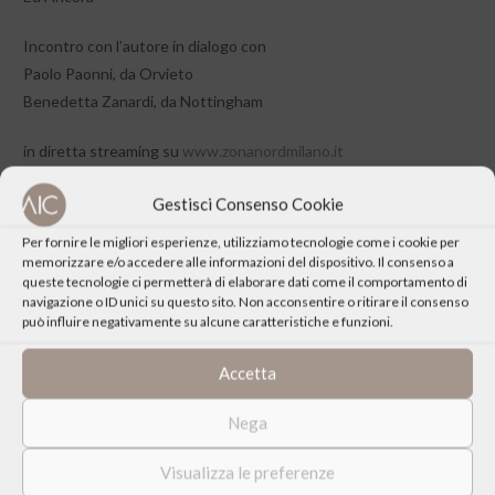
Incontro con l’autore in dialogo con
Paolo Paonni, da Orvieto
Benedetta Zanardi, da Nottingham
in diretta streaming su
www.zonanordmilano.it
Gestisci Consenso Cookie
Acquista
il libro
Per fornire le migliori esperienze, utilizziamo tecnologie come i cookie per
memorizzare e/o accedere alle informazioni del dispositivo. Il consenso a
queste tecnologie ci permetterà di elaborare dati come il comportamento di
navigazione o ID unici su questo sito. Non acconsentire o ritirare il consenso
può influire negativamente su alcune caratteristiche e funzioni.
CONDIVIDI QUESTO EVENTO
Accetta
Nega
Visualizza le preferenze