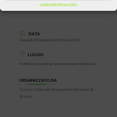
Cookie Policy
Privacy Policy
DATA
Giovedì 10 Dicembre 2020 ore 21:00
LUOGO
in diretta streaming su www.zonanordmilano.it
ORGANIZZATO DA
Centro Culturale Alessandro Manzoni di
Bresso