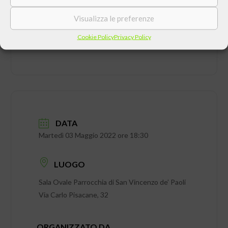
Visualizza le preferenze
Cookie Policy
Privacy Policy
DATA
Martedì 03 Maggio 2022 ore 18:30
LUOGO
Sala Ovale Parrocchia di San Vincenzo de’ Paoli
Via Carlo Pisacane, 32
ORGANIZZATO DA