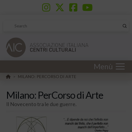
Sub
Search
Menù
HOME
MILANO: PERCORSO DI ARTE
>
Milano: PerCorso di Arte
Il Novecento tra le due guerre.