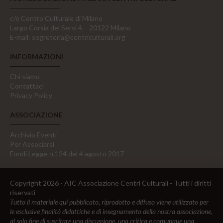
c/o Centro Culturale di Milano
Largo Corsia dei Servi 4, - 20122 Milano
E-mail:
segreteria@centriculturali.org
INFORMAZIONI
Chi siamo
Contattaci
Privacy Policy
ASSOCIAZIONE
Archivio Eventi
Per Associarsi
Fondi Legge n.124 del 4 agosto 2017
Copyright 2026 - AIC Associazione Centri Culturali - Tutti i diritti
riservati
Tutto il materiale qui pubblicato, riprodotto e diffuso viene utilizzato per
le esclusive finalità didattiche e di insegnamento della nostra associazione,
al solo fine di suscitare una discussione, una critica e comunque una