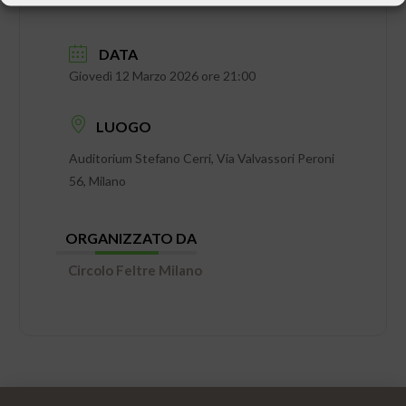
DATA
Giovedì 12 Marzo 2026 ore 21:00
LUOGO
Auditorium Stefano Cerri, Via Valvassori Peroni
56, Milano
ORGANIZZATO DA
Circolo Feltre Milano