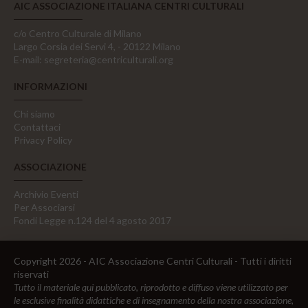
AIC ASSOCIAZIONE ITALIANA CENTRI CULTURALI
c/o Centro Culturale di Milano
Largo Corsia dei Servi 4, - 20122 Milano
E-mail:
segreteria@centriculturali.org
INFORMAZIONI
Chi siamo
Contattaci
Privacy Policy
ASSOCIAZIONE
Archivio Eventi
Per Associarsi
Fondi Legge n.124 del 4 agosto 2017
Copyright 2026 - AIC Associazione Centri Culturali - Tutti i diritti
riservati
Tutto il materiale qui pubblicato, riprodotto e diffuso viene utilizzato per
le esclusive finalità didattiche e di insegnamento della nostra associazione,