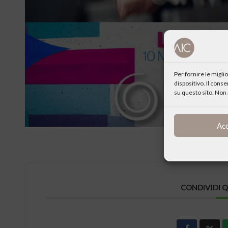
Per fornire le migl
dispositivo. Il cons
su questo sito. Non 
Ac
CONDIVIDI 