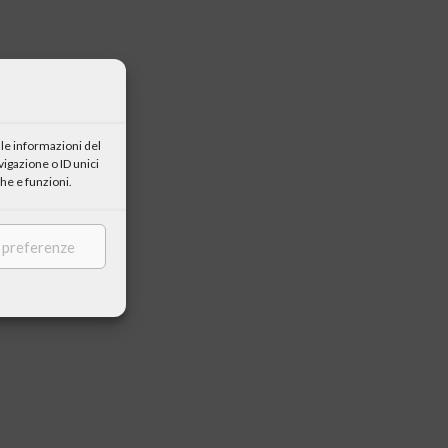
le informazioni del
igazione o ID unici
he e funzioni.
e preferenze