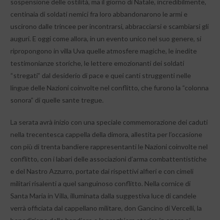
sospensione delle ostilità, ma il giorno di Natale, incredibilmente,
centinaia di soldati nemici fra loro abbandonarono le armi e
uscirono dalle trincee per incontrarsi, abbracciarsi e scambiarsi gli
auguri. E oggi come allora, in un evento unico nel suo genere, si
ripropongono in villa Uva quelle atmosfere magiche, le inedite
testimonianze storiche, le lettere emozionanti dei soldati
“stregati” dal desiderio di pace e quei canti struggenti nelle
lingue delle Nazioni coinvolte nel conflitto, che furono la “colonna
sonora” di quelle sante tregue.
La serata avrà inizio con una speciale commemorazione dei caduti
nella trecentesca cappella della dimora, allestita per l’occasione
con più di trenta bandiere rappresentanti le Nazioni coinvolte nel
conflitto, con i labari delle associazioni d’arma combattentistiche
e del Nastro Azzurro, portate dai rispettivi alfieri e con cimeli
militari risalenti a quel sanguinoso conflitto. Nella cornice di
Santa Maria in Villa, illuminata dalla suggestiva luce di candele
verrà officiata dal cappellano militare, don Gancino di Vercelli, la