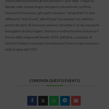
violoncellista intonerà gli emozionanti Canti della Tregua di
Natale nelle cinque lingue dei paesi coinvolti nel conflitto.
Durante l’intermezzo, gli ospiti verranno “catapultati” in due
differenti “dolci fronti”, allestiti per l’occasione con deliziosi
pasticcini tipici di ciascuna nazione coinvolta. E se da una parte
battaglioni di dolci inglesi, francesi e tedeschi rievocheranno il
fronte della tregua del Natale 1914, dall’altra, corazzate di
dolcetti italiani e austriaci ricorderanno il fronte italo-austriaco
della tregua del 1915.
CONDIVIDI QUESTO EVENTO