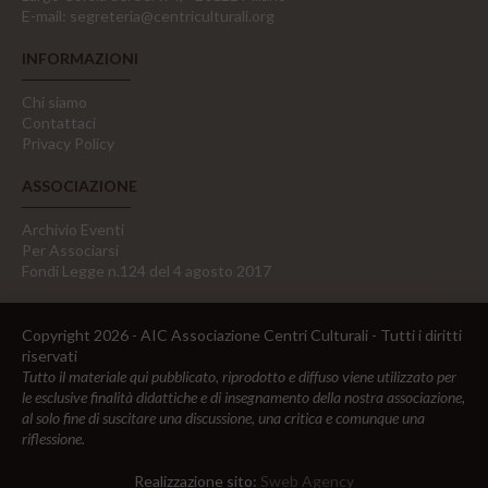
E-mail:
segreteria@centriculturali.org
INFORMAZIONI
Chi siamo
Contattaci
Privacy Policy
ASSOCIAZIONE
Archivio Eventi
Per Associarsi
Fondi Legge n.124 del 4 agosto 2017
Copyright 2026 - AIC Associazione Centri Culturali - Tutti i diritti
riservati
Tutto il materiale qui pubblicato, riprodotto e diffuso viene utilizzato per
le esclusive finalità didattiche e di insegnamento della nostra associazione,
al solo fine di suscitare una discussione, una critica e comunque una
riflessione.
Realizzazione sito:
Sweb Agency