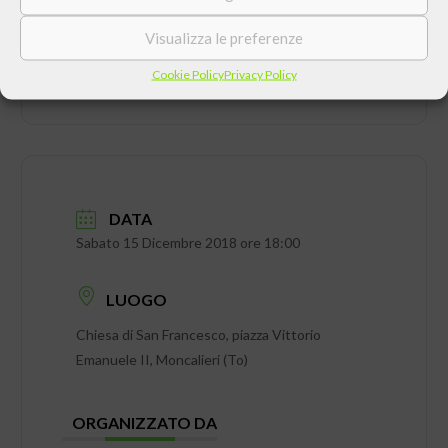
Visualizza le preferenze
Cookie Policy
Privacy Policy
DATA
Sabato 15 Dicembre 2018 ore 18:00
LUOGO
Chiesa di San Francesco, piazza Vittorio
Emanuele II, Moncalieri (To)
ORGANIZZATO DA