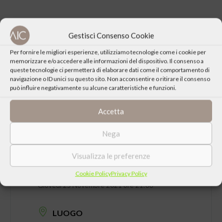
Gestisci Consenso Cookie
CONDIVIDI QUESTO EVENTO
Per fornire le migliori esperienze, utilizziamo tecnologie come i cookie per
memorizzare e/o accedere alle informazioni del dispositivo. Il consenso a
queste tecnologie ci permetterà di elaborare dati come il comportamento di
navigazione o ID unici su questo sito. Non acconsentire o ritirare il consenso
può influire negativamente su alcune caratteristiche e funzioni.
Accetta
Nega
Visualizza le preferenze
DATA
Cookie Policy
Privacy Policy
Giovedì 25 Novembre 2021 ore 21:00
LUOGO