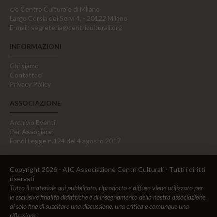
c/o Centro Culturale di Milano
Largo Corsia dei Servi 4, - 20122 Milano
E-mail:
segreteria@centriculturali.org
INFORMAZIONI
Chi siamo
Contattaci
Privacy Policy
ASSOCIAZIONE
Archivio Eventi
Per Associarsi
Fondi Legge n.124 del 4 agosto 2017
Copyright 2026 - AIC Associazione Centri Culturali - Tutti i diritti
riservati
Tutto il materiale qui pubblicato, riprodotto e diffuso viene utilizzato per
le esclusive finalità didattiche e di insegnamento della nostra associazione,
al solo fine di suscitare una discussione, una critica e comunque una
riflessione.