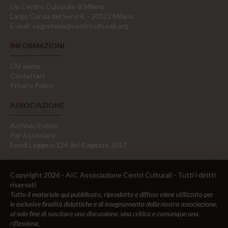
c/o Centro Culturale di Milano
Largo Corsia dei Servi 4, - 20122 Milano
E-mail:
segreteria@centriculturali.org
INFORMAZIONI
Chi siamo
Contattaci
Privacy Policy
ASSOCIAZIONE
Archivio Eventi
Per Associarsi
Fondi Legge n.124 del 4 agosto 2017
Copyright 2026 - AIC Associazione Centri Culturali - Tutti i diritti
riservati
Tutto il materiale qui pubblicato, riprodotto e diffuso viene utilizzato per
le esclusive finalità didattiche e di insegnamento della nostra associazione,
al solo fine di suscitare una discussione, una critica e comunque una
riflessione.