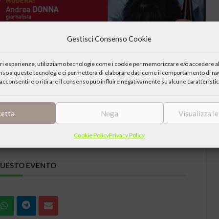
Gestisci Consenso Cookie
iori esperienze, utilizziamo tecnologie come i cookie per memorizzare e/o accedere al
enso a queste tecnologie ci permetterà di elaborare dati come il comportamento di nav
acconsentire o ritirare il consenso può influire negativamente su alcune caratteristic
cetta
Nega
Visualizza l
Cookie Policy
Privacy Policy
QUESTO EVENTO