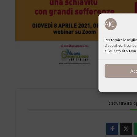
Per fornire le migl
dispositivo. Il cons
su questo sito. Non 
Ac
CONDIVIDI 