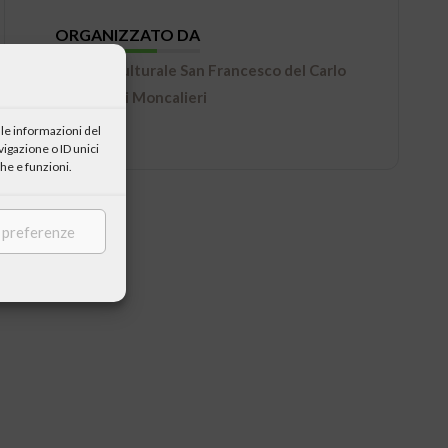
ORGANIZZATO DA
Centro Culturale San Francesco del Carlo
Alberto di Moncalieri
le informazioni del
igazione o ID unici
he e funzioni.
e preferenze