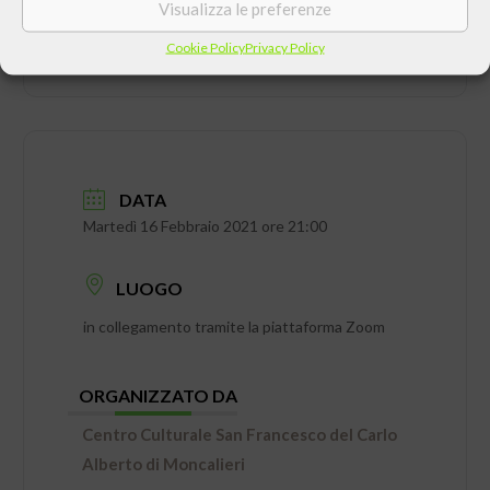
Visualizza le preferenze
Cookie Policy
Privacy Policy
DATA
Martedì 16 Febbraio 2021 ore 21:00
LUOGO
in collegamento tramite la piattaforma Zoom
ORGANIZZATO DA
Centro Culturale San Francesco del Carlo
Alberto di Moncalieri