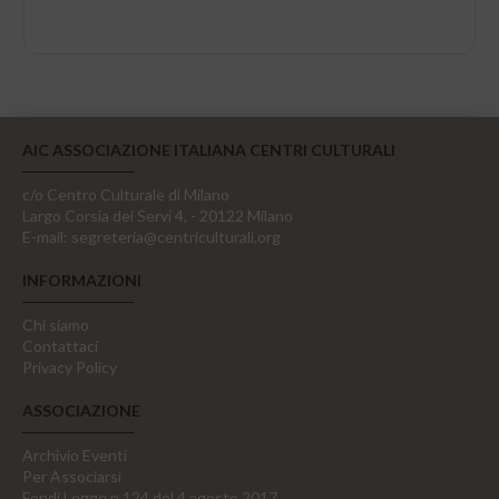
AIC ASSOCIAZIONE ITALIANA CENTRI CULTURALI
c/o Centro Culturale di Milano
Largo Corsia dei Servi 4, - 20122 Milano
E-mail:
segreteria@centriculturali.org
INFORMAZIONI
Chi siamo
Contattaci
Privacy Policy
ASSOCIAZIONE
Archivio Eventi
Per Associarsi
Fondi Legge n.124 del 4 agosto 2017