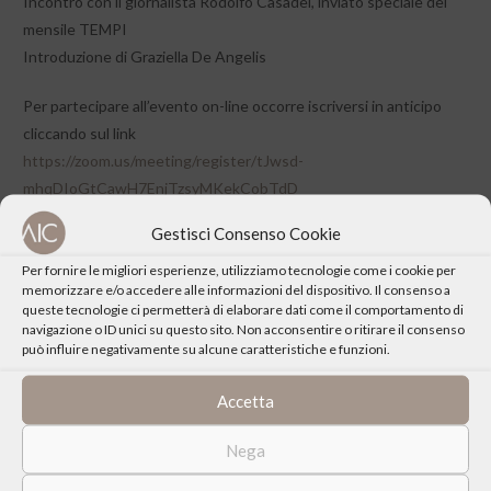
Incontro con il giornalista Rodolfo Casadei, inviato speciale del
mensile TEMPI
Introduzione di Graziella De Angelis
Per partecipare all’evento on-line occorre iscriversi in anticipo
cliccando sul link
https://zoom.us/meeting/register/tJwsd-
mhqDIoGtCawH7EnjTzsyMKekCobTdD
Gestisci Consenso Cookie
Dopo l’iscrizione, riceverai un’e-mail di conferma con le
informazioni necessarie per partecipare all’incontro.
Per fornire le migliori esperienze, utilizziamo tecnologie come i cookie per
memorizzare e/o accedere alle informazioni del dispositivo. Il consenso a
queste tecnologie ci permetterà di elaborare dati come il comportamento di
navigazione o ID unici su questo sito. Non acconsentire o ritirare il consenso
può influire negativamente su alcune caratteristiche e funzioni.
Accetta
CONDIVIDI QUESTO EVENTO
Nega