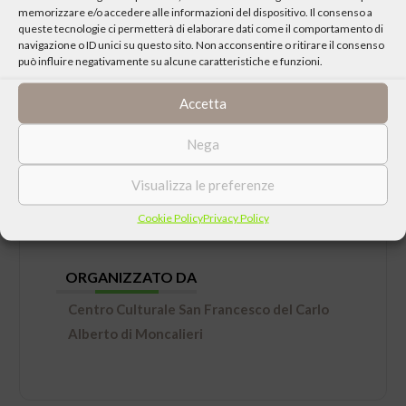
memorizzare e/o accedere alle informazioni del dispositivo. Il consenso a
queste tecnologie ci permetterà di elaborare dati come il comportamento di
navigazione o ID unici su questo sito. Non acconsentire o ritirare il consenso
può influire negativamente su alcune caratteristiche e funzioni.
Accetta
DATA
Venerdì 21 Novembre 2025 ore 17:30
Nega
Visualizza le preferenze
LUOGO
Cookie Policy
Privacy Policy
Real Collegio di Moncalieri
ORGANIZZATO DA
Centro Culturale San Francesco del Carlo
Alberto di Moncalieri