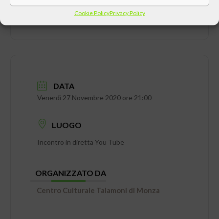
Cookie Policy
Privacy Policy
DATA
Venerdì 27 Novembre 2020 ore 21:00
LUOGO
Incontro in diretta You Tube
ORGANIZZATO DA
Centro Culturale Talamoni di Monza