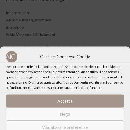
incontro con
Antonia Arslan, scrittrice
introduce
Silvia Vassena, CCTalamoni
Sarà possibile seguire l’incontro in diretta
YouTube
Gestisci Consenso Cookie
L’incontro aderisce alla
Settimana dei Centri Culturali della
Per fornire le migliori esperienze, utilizziamo tecnologie come i cookie per
Diocesi di Milano
memorizzare e/o accedere alle informazioni del dispositivo. Il consenso a
queste tecnologie ci permetterà di elaborare dati come il comportamento di
navigazione o ID unici su questo sito. Non acconsentire o ritirare il consenso
può influire negativamente su alcune caratteristiche e funzioni.
Accetta
CONDIVIDI QUESTO EVENTO
Nega
Visualizza le preferenze