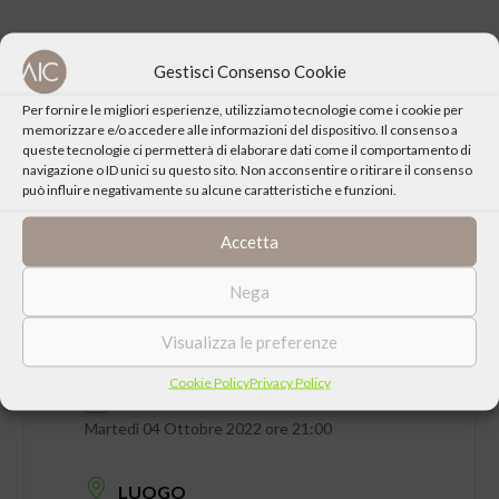
Gestisci Consenso Cookie
Per fornire le migliori esperienze, utilizziamo tecnologie come i cookie per
CONDIVIDI QUESTO EVENTO
memorizzare e/o accedere alle informazioni del dispositivo. Il consenso a
queste tecnologie ci permetterà di elaborare dati come il comportamento di
navigazione o ID unici su questo sito. Non acconsentire o ritirare il consenso
può influire negativamente su alcune caratteristiche e funzioni.
Accetta
Nega
Visualizza le preferenze
Cookie Policy
Privacy Policy
DATA
Martedì 04 Ottobre 2022 ore 21:00
LUOGO