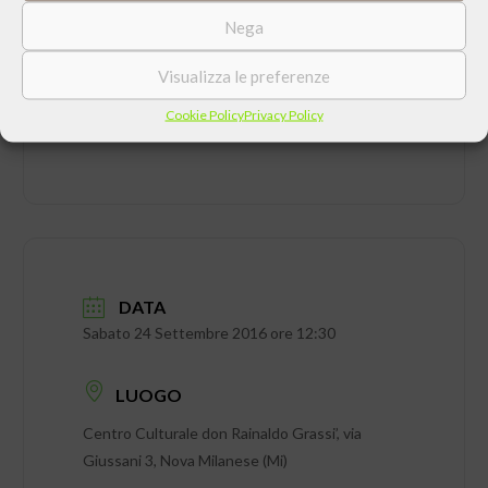
CONDIVIDI QUESTO EVENTO
Nega
Visualizza le preferenze
Cookie Policy
Privacy Policy
DATA
Sabato 24 Settembre 2016 ore 12:30
LUOGO
Centro Culturale don Rainaldo Grassi’, via
Giussani 3, Nova Milanese (Mi)