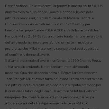
L’ Associazione “Felicita Merati” organizza la mostra dal titolo “Un
dramma avvolto di splendori. Uomini e donne al lavoro nella
pittura di Jean FranÇois Millet”, curata da Mariella Carlotti e
Concreo in occasione della manifestazione “Meeting per
l’amicizia fra i popoli”, anno 2014. A 200 anni dalla nascita di Jean
François Millet (1814-1875), un pittore fondamentale nella storia
dell’arte moderna, una esposizione che mette in mostra la
preferenza che Millet visse, come soggetto dei suoi quadri, per
gli uomini e le donne al lavoro.
Il disamore generale al lavoro – scriveva nel 1910 Charles Péguy
– è la tara più profonda, la tara fondamentale del mondo
moderno. Qualche decennio prima di Péguy, l’artista francese
Jean François Millet aveva fatto del lavoro il tema prediletto della
sua pittura: nei suoi dipinti esplode la sua simpatia profonda per
la quotidiana fatica degli uomini. Il lavoro in Millet ha il valore di
un’epopea che, mentre salva la dignità personale, partecipa
all’opera corale della trasfigurazione della terra. Millet è