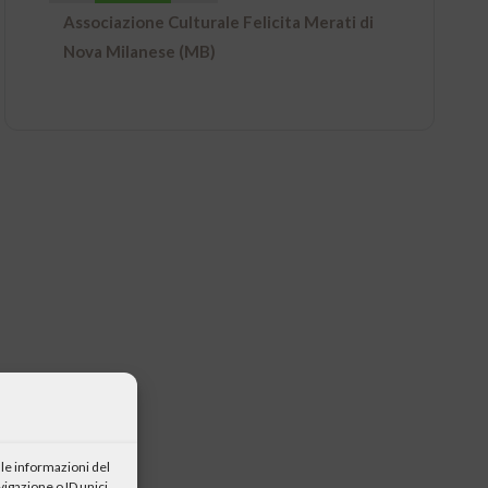
Associazione Culturale Felicita Merati di
Nova Milanese (MB)
le informazioni del
igazione o ID unici