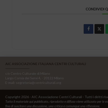
CONDIVIDI 
AIC ASSOCIAZIONE ITALIANA CENTRI CULTURALI
c/o Centro Culturale di Milano
Largo Corsia dei Servi 4, - 20122 Milano
E-mail:
segreteria@centriculturali.org
Copyright 2026 - AIC Associazione Centri Culturali - Tutti i diritti ris
Tutto il materiale qui pubblicato, riprodotto e diffuso viene utilizzato per le e
fine di suscitare una discussione, una critica e comunque una riflessione.