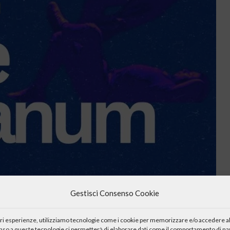
Gestisci Consenso Cookie
iori esperienze, utilizziamo tecnologie come i cookie per memorizzare e/o accedere al
enso a queste tecnologie ci permetterà di elaborare dati come il comportamento di nav