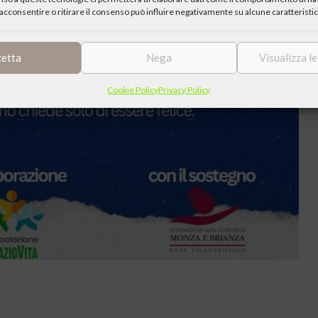
acconsentire o ritirare il consenso può influire negativamente su alcune caratteristic
cetta
Nega
Visualizza l
Cookie Policy
Privacy Policy