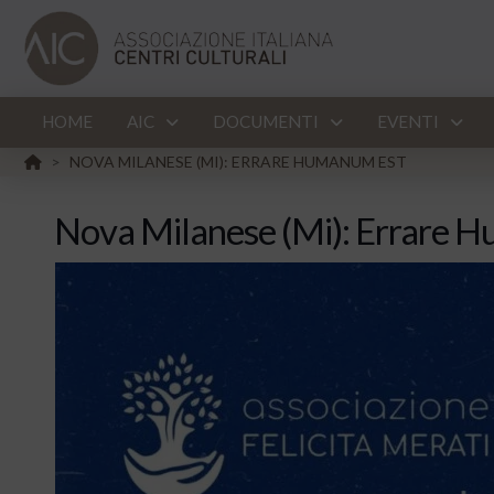
HOME
AIC
DOCUMENTI
EVENTI
HOME
NOVA MILANESE (MI): ERRARE HUMANUM EST
>
Nova Milanese (Mi): Errare 