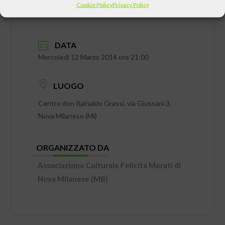
Cookie Policy
Privacy Policy
DATA
Mercoledì 12 Marzo 2014 ore 21:00
LUOGO
Centro don Rainaldo Grassi, via Giussani 3,
Nova Milanese (Mi)
ORGANIZZATO DA
Associazione Culturale Felicita Merati di
Nova Milanese (MB)