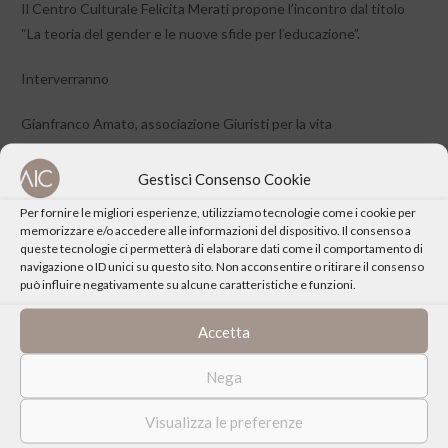
Il Centro Culturale Felicita Merati propone l’incontro dal titolo
“La teoria del gender e le nuove sfide per l’educazione”.
Interverranno
Gianfranco Amato, associazione Giuristi per la vita
Benedetta Frigerio, giornalista
Gestisci Consenso Cookie
Per fornire le migliori esperienze, utilizziamo tecnologie come i cookie per
memorizzare e/o accedere alle informazioni del dispositivo. Il consenso a
queste tecnologie ci permetterà di elaborare dati come il comportamento di
navigazione o ID unici su questo sito. Non acconsentire o ritirare il consenso
CONDIVIDI QUESTO EVENTO
può influire negativamente su alcune caratteristiche e funzioni.
Accetta
Nega
Visualizza le preferenze