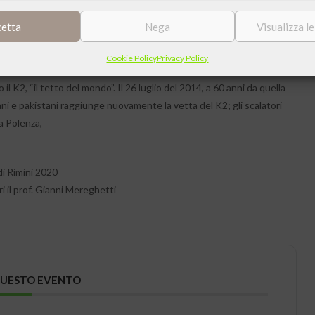
cetta
Nega
Visualizza l
Cookie Policy
Privacy Policy
il K2, “il tetto del mondo”. Il 26 luglio del 2014, a 60 anni da quella
ani e pakistani raggiunge nuovamente la vetta del K2; gli scalatori
a Polenza,
di Rimini 2020
i il prof. Gianni Mereghetti
QUESTO EVENTO