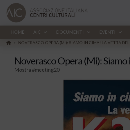
HOME
AIC
DOCUMENTI
EVENTI
HOME
NOVERASCO OPERA (MI): SIAMO IN CIMA! LA VETTA DEL
>
Noverasco Opera (Mi): Siamo i
Mostra #meeting20