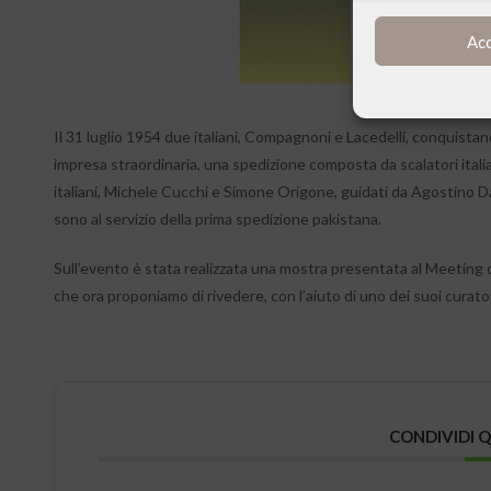
Ac
Il 31 luglio 1954 due italiani, Compagnoni e Lacedelli, conquistano 
impresa straordinaria, una spedizione composta da scalatori itali
italiani, Michele Cucchi e Simone Origone, guidati da Agostino D
sono al servizio della prima spedizione pakistana.
Sull’evento è stata realizzata una mostra presentata al Meeting 
che ora proponiamo di rivedere, con l’aiuto di uno dei suoi curator
CONDIVIDI 