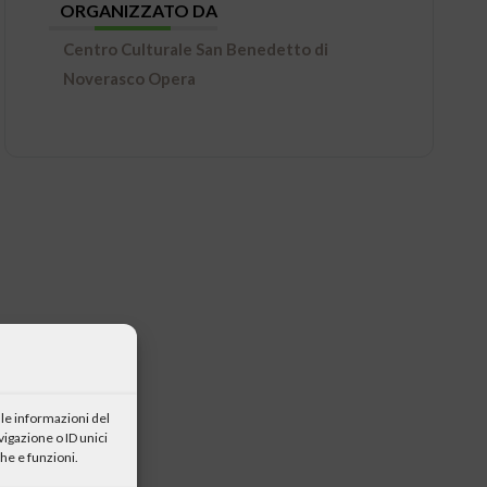
ORGANIZZATO DA
Centro Culturale San Benedetto di
Noverasco Opera
le informazioni del
igazione o ID unici
he e funzioni.