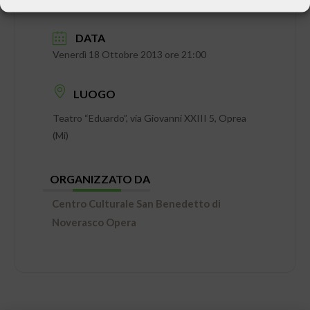
DATA
Venerdì 18 Ottobre 2013 ore 21:00
LUOGO
Teatro “Eduardo”, via Giovanni XXIII 5, Oprea
(Mi)
ORGANIZZATO DA
Centro Culturale San Benedetto di
Noverasco Opera