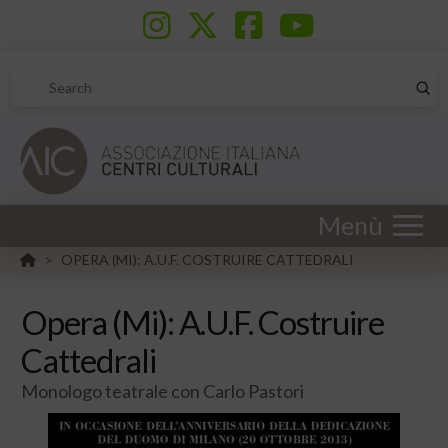
Sub
Search
Menù
HOME
OPERA (MI): A.U.F. COSTRUIRE CATTEDRALI
>
Opera (Mi): A.U.F. Costruire
Cattedrali
Monologo teatrale con Carlo Pastori