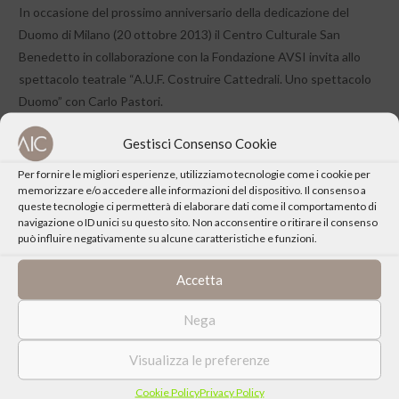
In occasione del prossimo anniversario della dedicazione del
Duomo di Milano (20 ottobre 2013) il Centro Culturale San
Benedetto in collaborazione con la Fondazione AVSI invita allo
spettacolo teatrale “A.U.F. Costruire Cattedrali. Uno spettacolo
Duomo” con Carlo Pastori.
Gestisci Consenso Cookie
Per fornire le migliori esperienze, utilizziamo tecnologie come i cookie per
memorizzare e/o accedere alle informazioni del dispositivo. Il consenso a
queste tecnologie ci permetterà di elaborare dati come il comportamento di
CONDIVIDI QUESTO EVENTO
navigazione o ID unici su questo sito. Non acconsentire o ritirare il consenso
può influire negativamente su alcune caratteristiche e funzioni.
Accetta
Nega
Visualizza le preferenze
Cookie Policy
Privacy Policy