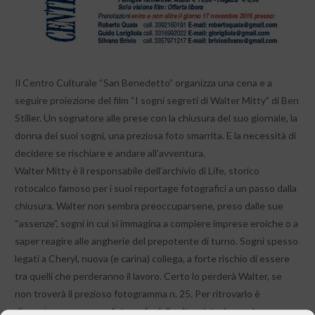
Il Centro Culturale “San Benedetto” organizza una cena e a
seguire proiezione del film “I sogni segreti di Walter Mitty” di Ben
Stiller. Un sognatore alle prese con la chiusura del suo giornale, la
donna dei suoi sogni, una preziosa foto smarrita. E la necessità di
decidere se rischiare e andare all’avventura.
Walter Mitty è il responsabile dell’archivio di Life, storico
rotocalco famoso per i suoi reportage fotografici a un passo dalla
chiusura. Walter non sembra preoccuparsene, preso dalle sue
“assenze”, sogni in cui si immagina a compiere imprese eroiche o a
saper reagire alle angherie del prepotente di turno. Sogni spesso
legati a Cheryl, nuova (e carina) collega, a forte rischio di essere
tra quelli che perderanno il lavoro. Certo lo perderà Walter, se
non troverà il prezioso fotogramma n. 25. Per ritrovarlo è
disposto a cercare un fotografo dalla vita misteriosa ed