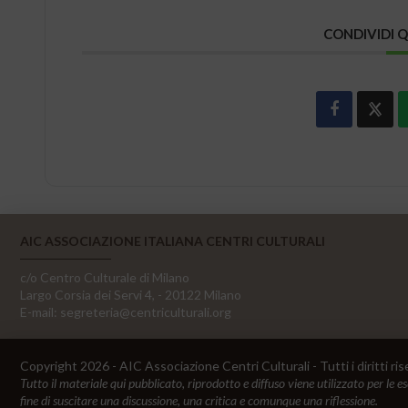
CONDIVIDI 
AIC ASSOCIAZIONE ITALIANA CENTRI CULTURALI
c/o Centro Culturale di Milano
Largo Corsia dei Servi 4, - 20122 Milano
E-mail:
segreteria@centriculturali.org
Copyright 2026 - AIC Associazione Centri Culturali - Tutti i diritti ris
Tutto il materiale qui pubblicato, riprodotto e diffuso viene utilizzato per le e
fine di suscitare una discussione, una critica e comunque una riflessione.