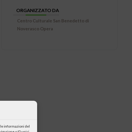
ORGANIZZATO DA
Centro Culturale San Benedetto di
Noverasco Opera
le informazioni del
igazione o ID unici