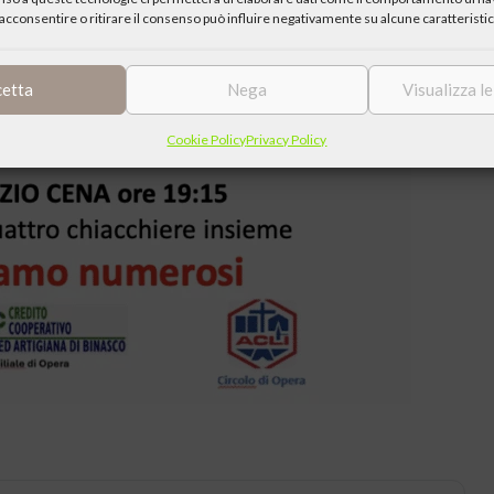
acconsentire o ritirare il consenso può influire negativamente su alcune caratteristic
cetta
Nega
Visualizza l
Cookie Policy
Privacy Policy