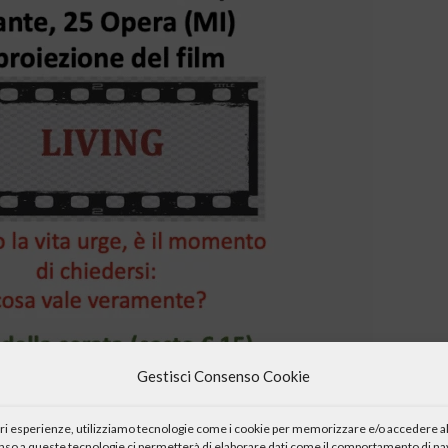
Gestisci Consenso Cookie
iori esperienze, utilizziamo tecnologie come i cookie per memorizzare e/o accedere al
enso a queste tecnologie ci permetterà di elaborare dati come il comportamento di nav