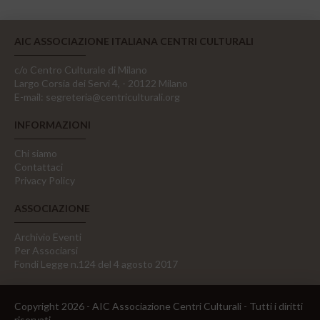
AIC ASSOCIAZIONE ITALIANA CENTRI CULTURALI
c/o Centro Culturale di Milano
Largo Corsia dei Servi 4, - 20122 Milano
E-mail:
segreteria@centriculturali.org
INFORMAZIONI
Chi siamo
Contattaci
Privacy Policy
ASSOCIAZIONE
Archivio Eventi
Per Associarsi
Fondi Legge n.124 del 4 agosto 2017
Copyright 2026 - AIC Associazione Centri Culturali - Tutti i diritti
riservati