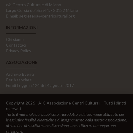
c/o Centro Culturale di Milano
Largo Corsia dei Servi 4, - 20122 Milano
E-mail:
segreteria@centriculturali.org
INFORMAZIONI
Chi siamo
Contattaci
Privacy Policy
ASSOCIAZIONE
Archivio Eventi
Per Associarsi
Fondi Legge n.124 del 4 agosto 2017
Copyright 2026 - AIC Associazione Centri Culturali - Tutti i diritti
riservati
Tutto il materiale qui pubblicato, riprodotto e diffuso viene utilizzato per
le esclusive finalità didattiche e di insegnamento della nostra associazione,
al solo fine di suscitare una discussione, una critica e comunque una
riflessione.