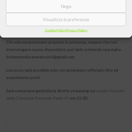
Nega
(Associazione Cometa), genitori normali e al tempo stesso
straordinari, come tutti i genitori…
Visualizza le preferenze
Gli incontri si terranno alle ore 21:00 in Auditorium Tilane, Piazza
Cookie Policy
Privacy Policy
della Divina Commedia, 3 a Paderno Dugnano.
Chi volesse prenotare un posto in presenza, sempre che non
intervengano nuove disposizioni, può farlo scrivendo una mail a
insiemexeducareeducarci@gmail.com
L’accesso sarà possibile solo con greenpass rafforzato fino ad
esaurimento posti.
Sarà comunque garantita la diretta streaming sul
canale Youtube
della Comunità Pastorale Paolo VI
ore 21:00.