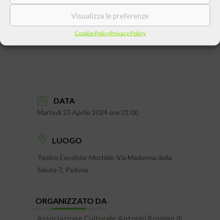
Visualizza le preferenze
Cookie Policy
Privacy Policy
DATA
Martedì 23 Aprile 2024 ore 21:00
LUOGO
Teatro Excelsior Mortide, Via Madonna della
Salute 7, Padova
ORGANIZZATO DA
Associazione Culturale Antonio Rosmini di