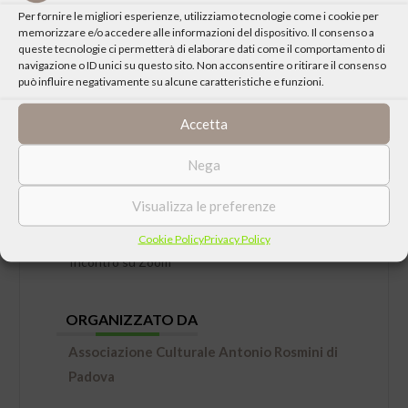
Per fornire le migliori esperienze, utilizziamo tecnologie come i cookie per
memorizzare e/o accedere alle informazioni del dispositivo. Il consenso a
queste tecnologie ci permetterà di elaborare dati come il comportamento di
navigazione o ID unici su questo sito. Non acconsentire o ritirare il consenso
può influire negativamente su alcune caratteristiche e funzioni.
Accetta
DATA
Nega
Venerdì 26 Febbraio 2021 ore 21:00
Visualizza le preferenze
LUOGO
Cookie Policy
Privacy Policy
Incontro su Zoom
ORGANIZZATO DA
Associazione Culturale Antonio Rosmini di
Padova