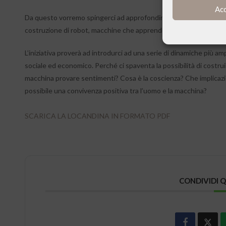
Ac
Da questo vorremo spingerci ad approfondire gli attuali progressi 
costruzione di robot, macchine che apprendono autonomamente, 
L’iniziativa proverà ad introdurci ad una serie di dinamiche più ampi
sociale ed economico. Perché ci spaventa la possibilità di cost
macchina provare sentimenti? Cosa è la coscienza? Che implicazi
possibile una convivenza positiva tra l’uomo e la macchina?
SCARICA LA LOCANDINA IN FORMATO PDF
CONDIVIDI 