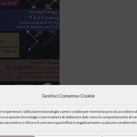
Gestisci Consenso Cookie
e”, a cui collabora anche l’Associazione Culturale “Rosmini”, che
iori esperienze, utilizziamo tecnologie come i cookie per memorizzare e/o accedere al
enso a queste tecnologie ci permetterà di elaborare dati come il comportamento di nav
osì attuale come quello dell’intelligenza artificiale. In particolare ci
acconsentire o ritirare il consenso può influire negativamente su alcune caratteristic
ati con tale questione, come abbiano previsto certe problematiche,
ppo di un possibile rapporto tra l’uomo e la macchina.