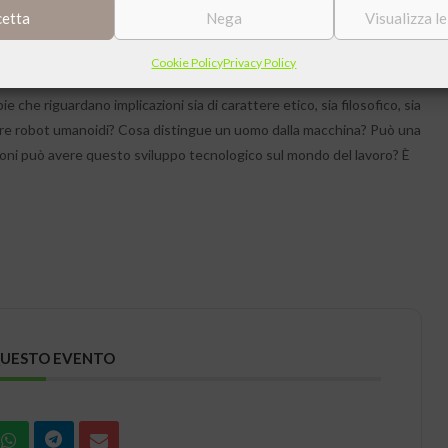
cetta
Nega
Visualizza l
in campo scientifico-tecnologico riguardo l’intelligenza artificiale:
reti neurali.
Cookie Policy
Privacy Policy
e che riguardano implicazioni sia di carattere etico, sia filosofico, sia
ruire robot umanoidi? Cosa distingue un uomo dalla macchina? Può una
oni può avere questo sviluppo tecnologico sul mondo del lavoro? È
QUESTO EVENTO