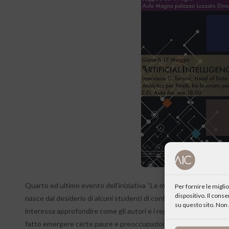
Quarto ed ultimo evento dell’iniziativa “Le meraviglie del possibil
Per fornire le migl
dispositivo. Il cons
nasce dal desiderio di alcuni studenti di confrontarsi con un tema c
su questo sito. Non 
interessa approfondire come gli autori e i registi si siano misur
fatto emergere certe paure e preoccupazioni e analizzato lo svilu