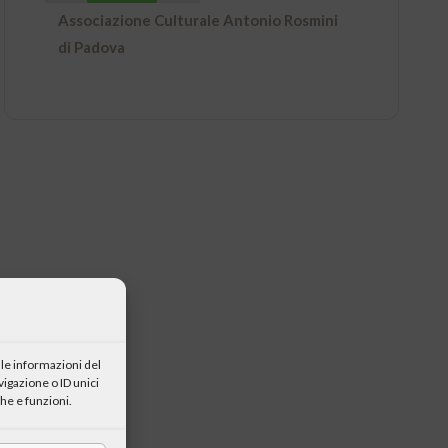
Associazione Culturale Antonio Rosmini
di Padova
le informazioni del
igazione o ID unici
he e funzioni.