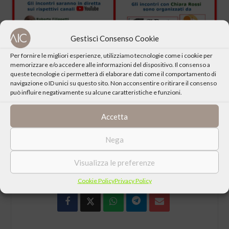
Gestisci Consenso Cookie
Per fornire le migliori esperienze, utilizziamo tecnologie come i cookie per
memorizzare e/o accedere alle informazioni del dispositivo. Il consenso a
Gli incontri saranno in diretta su
queste tecnologie ci permetterà di elaborare dati come il comportamento di
canale YouTube di
Roberto Filippetti
navigazione o ID unici su questo sito. Non acconsentire o ritirare il consenso
può influire negativamente su alcune caratteristiche e funzioni.
canale YouTube di
ComunicARTE.cc
Accetta
Nega
CONDIVIDI QUESTO EVENTO
Visualizza le preferenze
Cookie Policy
Privacy Policy