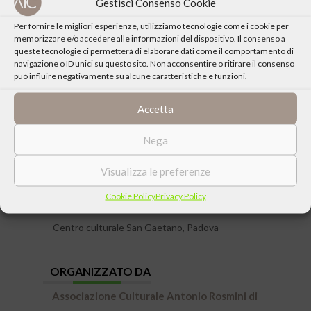
Gestisci Consenso Cookie
Per fornire le migliori esperienze, utilizziamo tecnologie come i cookie per
memorizzare e/o accedere alle informazioni del dispositivo. Il consenso a
queste tecnologie ci permetterà di elaborare dati come il comportamento di
navigazione o ID unici su questo sito. Non acconsentire o ritirare il consenso
può influire negativamente su alcune caratteristiche e funzioni.
Accetta
Nega
DATA
Domenica 21 Settembre 2025 ore 17:30
Visualizza le preferenze
Cookie Policy
Privacy Policy
LUOGO
Centro culturale San Gaetano, Padova
ORGANIZZATO DA
Associazione Culturale Antonio Rosmini di