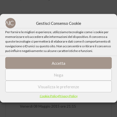
Gestisci Consenso Cookie
CONDIVIDI QUESTO EVENTO
Per fornire le migliori esperienze, utilizziamo tecnologie come i cookie per
memorizzare e/o accedere alle informazioni del dispositivo. Il consenso a
queste tecnologie ci permetterà di elaborare dati come il comportamento di
navigazione o ID unici su questo sito. Non acconsentire o ritirare il consenso
può influire negativamente su alcune caratteristiche e funzioni.
Accetta
Nega
Visualizza le preferenze
Cookie Policy
Privacy Policy
DATA
Venerdì 08 Maggio 2015 ore 21:15