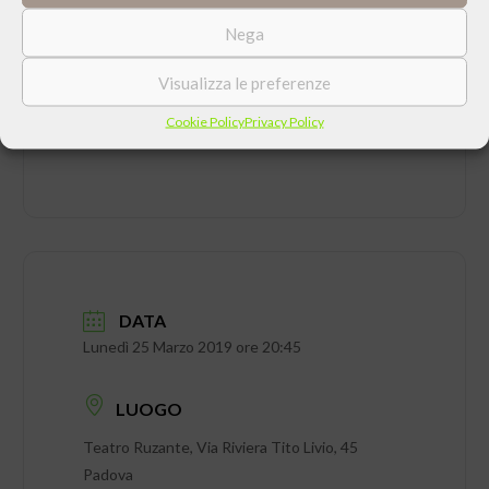
Nega
CONDIVIDI QUESTO EVENTO
Visualizza le preferenze
Cookie Policy
Privacy Policy
DATA
Lunedì 25 Marzo 2019 ore 20:45
LUOGO
Teatro Ruzante, Via Riviera Tito Livio, 45
Padova