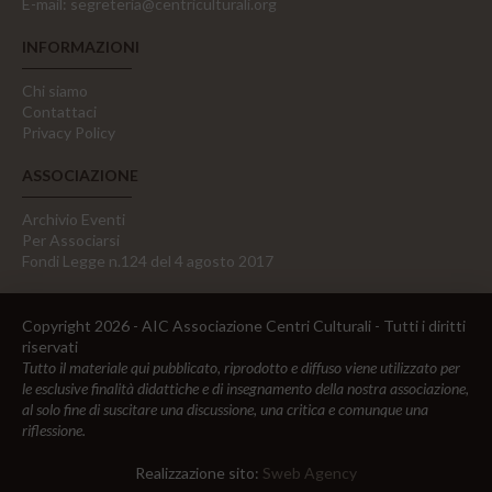
E-mail:
segreteria@centriculturali.org
INFORMAZIONI
Chi siamo
Contattaci
Privacy Policy
ASSOCIAZIONE
Archivio Eventi
Per Associarsi
Fondi Legge n.124 del 4 agosto 2017
Copyright 2026 - AIC Associazione Centri Culturali - Tutti i diritti
riservati
Tutto il materiale qui pubblicato, riprodotto e diffuso viene utilizzato per
le esclusive finalità didattiche e di insegnamento della nostra associazione,
al solo fine di suscitare una discussione, una critica e comunque una
riflessione.
Realizzazione sito:
Sweb Agency