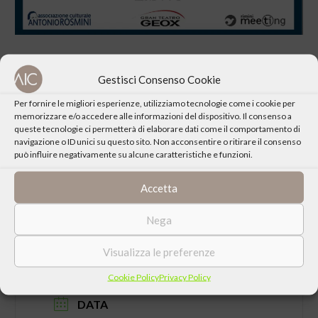
Gestisci Consenso Cookie
Per fornire le migliori esperienze, utilizziamo tecnologie come i cookie per
memorizzare e/o accedere alle informazioni del dispositivo. Il consenso a
CONDIVIDI QUESTO EVENTO
queste tecnologie ci permetterà di elaborare dati come il comportamento di
navigazione o ID unici su questo sito. Non acconsentire o ritirare il consenso
può influire negativamente su alcune caratteristiche e funzioni.
Accetta
Nega
Visualizza le preferenze
Cookie Policy
Privacy Policy
DATA