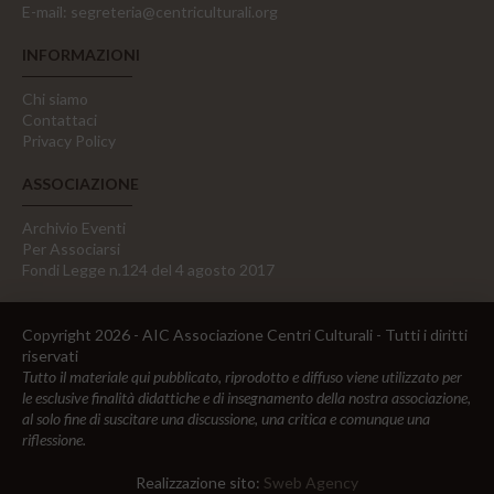
E-mail:
segreteria@centriculturali.org
INFORMAZIONI
Chi siamo
Contattaci
Privacy Policy
ASSOCIAZIONE
Archivio Eventi
Per Associarsi
Fondi Legge n.124 del 4 agosto 2017
Copyright 2026 - AIC Associazione Centri Culturali - Tutti i diritti
riservati
Tutto il materiale qui pubblicato, riprodotto e diffuso viene utilizzato per
le esclusive finalità didattiche e di insegnamento della nostra associazione,
al solo fine di suscitare una discussione, una critica e comunque una
riflessione.
Realizzazione sito:
Sweb Agency