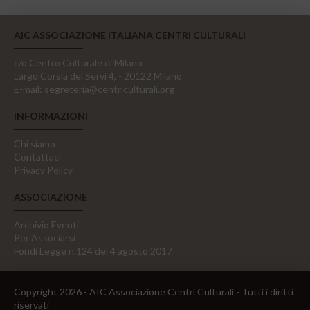
AIC ASSOCIAZIONE ITALIANA CENTRI CULTURALI
c/o Centro Culturale di Milano
Largo Corsia dei Servi 4, - 20122 Milano
E-mail:
segreteria@centriculturali.org
INFORMAZIONI
Chi siamo
Contattaci
Privacy Policy
ASSOCIAZIONE
Archivio Eventi
Per Associarsi
Fondi Legge n.124 del 4 agosto 2017
Copyright 2026 - AIC Associazione Centri Culturali - Tutti i diritti
riservati