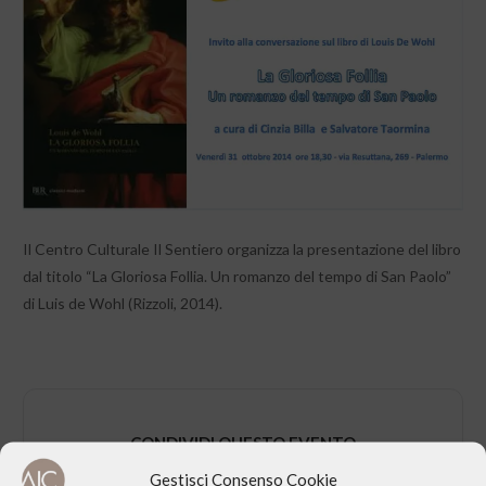
Il Centro Culturale Il Sentiero organizza la presentazione del libro
dal titolo “La Gloriosa Follia. Un romanzo del tempo di San Paolo”
di Luis de Wohl (Rizzoli, 2014).
CONDIVIDI QUESTO EVENTO
Gestisci Consenso Cookie