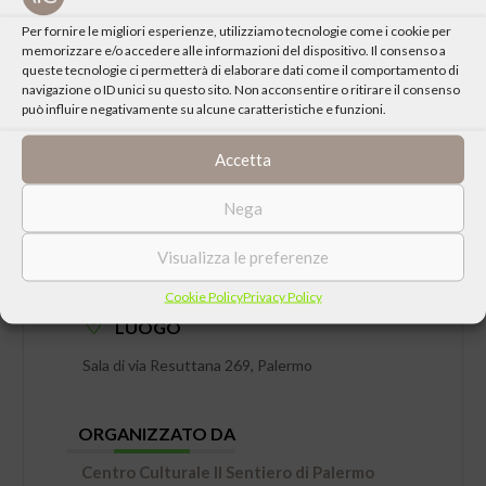
Per fornire le migliori esperienze, utilizziamo tecnologie come i cookie per
memorizzare e/o accedere alle informazioni del dispositivo. Il consenso a
queste tecnologie ci permetterà di elaborare dati come il comportamento di
navigazione o ID unici su questo sito. Non acconsentire o ritirare il consenso
può influire negativamente su alcune caratteristiche e funzioni.
Accetta
Nega
DATA
Visualizza le preferenze
Venerdì 31 Ottobre 2014 ore 18:30
Cookie Policy
Privacy Policy
LUOGO
Sala di via Resuttana 269, Palermo
ORGANIZZATO DA
Centro Culturale Il Sentiero di Palermo