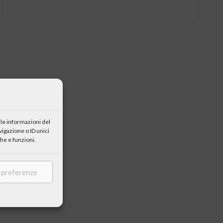
le informazioni del
igazione o ID unici
he e funzioni.
e preferenze