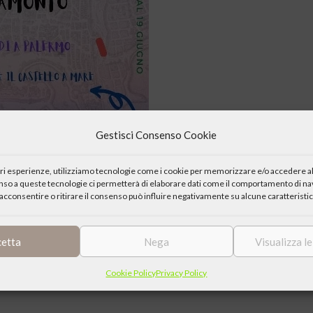
Gestisci Consenso Cookie
iori esperienze, utilizziamo tecnologie come i cookie per memorizzare e/o accedere al
enso a queste tecnologie ci permetterà di elaborare dati come il comportamento di nav
acconsentire o ritirare il consenso può influire negativamente su alcune caratteristic
cetta
Nega
Visualizza l
Cookie Policy
Privacy Policy