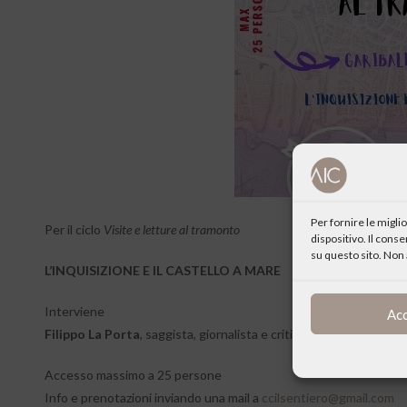
Per fornire le migl
Per il ciclo
Visite e letture al tramonto
dispositivo. Il cons
su questo sito. Non 
L’INQUISIZIONE E IL CASTELLO A MARE
Interviene
Ac
Filippo La Porta
, saggista, giornalista e critico letterario italiano
Accesso massimo a 25 persone
Info e prenotazioni inviando una mail a
ccilsentiero@gmail.com