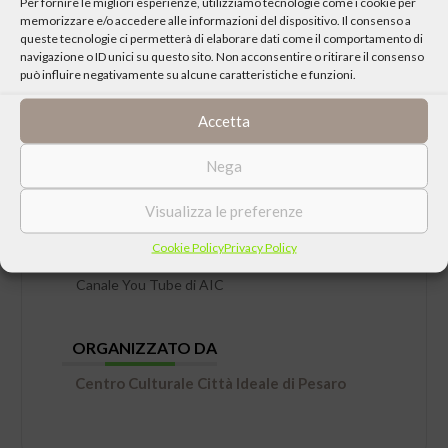
Per fornire le migliori esperienze, utilizziamo tecnologie come i cookie per
memorizzare e/o accedere alle informazioni del dispositivo. Il consenso a
queste tecnologie ci permetterà di elaborare dati come il comportamento di
navigazione o ID unici su questo sito. Non acconsentire o ritirare il consenso
può influire negativamente su alcune caratteristiche e funzioni.
Accetta
Nega
DATA
Venerdì 05 Marzo 2021 ore 21:00
Visualizza le preferenze
Cookie Policy
Privacy Policy
LUOGO
Canale You Tube di AIC
ORGANIZZATO DA
Centro Culturale Città Ideale di Pesaro