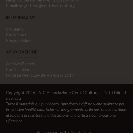
E-mail:
segreteria@centriculturali.org
INFORMAZIONI
Chi siamo
Contattaci
Privacy Policy
ASSOCIAZIONE
Archivio Eventi
Per Associarsi
Fondi Legge n.124 del 4 agosto 2017
Copyright 2026 - AIC Associazione Centri Culturali - Tutti i diritti
riservati
Tutto il materiale qui pubblicato, riprodotto e diffuso viene utilizzato per
le esclusive finalità didattiche e di insegnamento della nostra associazione,
al solo fine di suscitare una discussione, una critica e comunque una
riflessione.
Realizzazione sito:
Sweb Agency