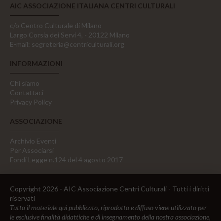
AIC ASSOCIAZIONE ITALIANA CENTRI CULTURALI
c/o Centro Culturale di Milano
Largo Corsia dei Servi 4, - 20122 Milano
E-mail:
segreteria@centriculturali.org
INFORMAZIONI
Chi siamo
Contattaci
Privacy Policy
ASSOCIAZIONE
Archivio Eventi
Per Associarsi
Fondi Legge n.124 del 4 agosto 2017
Copyright 2026 - AIC Associazione Centri Culturali - Tutti i diritti
riservati
Tutto il materiale qui pubblicato, riprodotto e diffuso viene utilizzato per
le esclusive finalità didattiche e di insegnamento della nostra associazione,