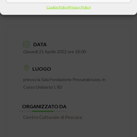
Cookie Policy
Privacy Policy
DATA
Giovedì 21 Aprile 2022 ore 18:00
LUOGO
presso la Sala Fondazione Pescarabruzzo, in
Corso Umberto I, 83
ORGANIZZATO DA
Centro Culturale di Pescara