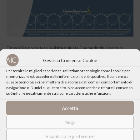
È possibile prenotare la visita guidata il pomeriggio (apertura
pomeridiana dalle 15 alle 19) scrivendo al numero +39
Gestisci Consenso Cookie
3500135984 e specificando il numero di persone interessate.
Per fornire le migliori esperienze, utilizziamo tecnologie come i cookie per
memorizzare e/o accedere alle informazioni del dispositivo. Il consenso a
queste tecnologie ci permetterà di elaborare dati come il comportamento di
navigazione o ID unici su questo sito. Non acconsentire o ritirare il consenso
può influire negativamente su alcune caratteristiche e funzioni.
CONDIVIDI QUESTO EVENTO
Accetta
Nega
Visualizza le preferenze