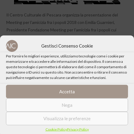
Il Centro Culturale di Pescara organizza la presentazione del
Meeting per l’amicizia fra i popoli 2018 con Emilia Guarnieri,
Presidente Fondazione Meeting per l’amicizia fra i popoli cui
seguirà lo spettacolo con ‘Nduccio.
Gestisci Consenso Cookie
Per fornire le migliori esperienze, utilizziamo tecnologie come i cookie per
memorizzare e/o accedere alle informazioni del dispositivo. Il consenso a
queste tecnologie ci permetterà di elaborare dati come il comportamento di
navigazione o ID unici su questo sito. Non acconsentire o ritirare il consenso
CONDIVIDI QUESTO EVENTO
può influire negativamente su alcune caratteristiche e funzioni.
Accetta
Nega
Visualizza le preferenze
Cookie Policy
Privacy Policy