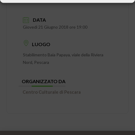
DATA
Giovedì 21 Giugno 2018 ore 19:00
LUOGO
Stabilimento Baia Papaya, viale della Riviera
Nord, Pescara
ORGANIZZATO DA
Centro Culturale di Pescara