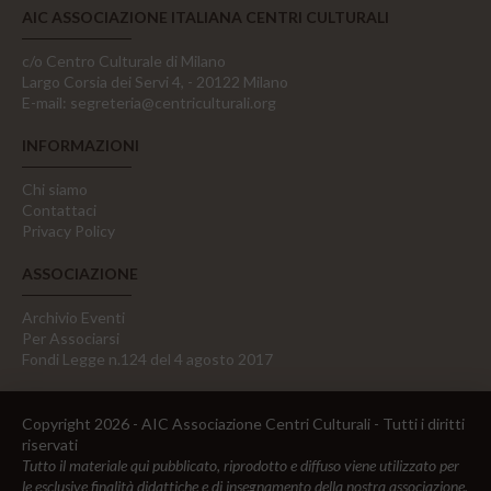
AIC ASSOCIAZIONE ITALIANA CENTRI CULTURALI
c/o Centro Culturale di Milano
Largo Corsia dei Servi 4, - 20122 Milano
E-mail:
segreteria@centriculturali.org
INFORMAZIONI
Chi siamo
Contattaci
Privacy Policy
ASSOCIAZIONE
Archivio Eventi
Per Associarsi
Fondi Legge n.124 del 4 agosto 2017
Copyright 2026 - AIC Associazione Centri Culturali - Tutti i diritti
riservati
Tutto il materiale qui pubblicato, riprodotto e diffuso viene utilizzato per
le esclusive finalità didattiche e di insegnamento della nostra associazione,