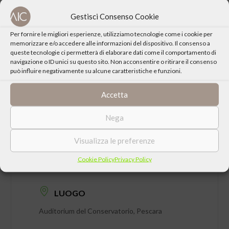
Gestisci Consenso Cookie
CONDIVIDI QUESTO EVENTO
Per fornire le migliori esperienze, utilizziamo tecnologie come i cookie per
memorizzare e/o accedere alle informazioni del dispositivo. Il consenso a
queste tecnologie ci permetterà di elaborare dati come il comportamento di
navigazione o ID unici su questo sito. Non acconsentire o ritirare il consenso
può influire negativamente su alcune caratteristiche e funzioni.
Accetta
Nega
Visualizza le preferenze
DATA
Cookie Policy
Privacy Policy
Domenica 18 Dicembre 2022 ore 18:00
LUOGO
Auditorium del Conservatorio, Pescara